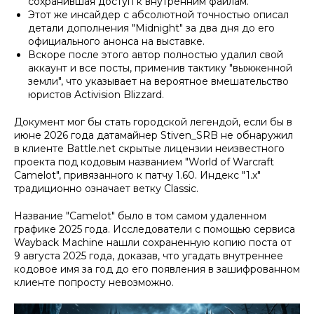
сохранившая доступ к внутренним файлам.
Этот же инсайдер с абсолютной точностью описал
детали дополнения "Midnight" за два дня до его
официального анонса на выставке.
Вскоре после этого автор полностью удалил свой
аккаунт и все посты, применив тактику "выжженной
земли", что указывает на вероятное вмешательство
юристов Activision Blizzard.
Документ мог бы стать городской легендой, если бы в
июне 2026 года датамайнер Stiven_SRB не обнаружил
в клиенте Battle.net скрытые лицензии неизвестного
проекта под кодовым названием "World of Warcraft
Camelot", привязанного к патчу 1.60. Индекс "1.x"
традиционно означает ветку Classic.
Название "Camelot" было в том самом удаленном
графике 2025 года. Исследователи с помощью сервиса
Wayback Machine нашли сохраненную копию поста от
9 августа 2025 года, доказав, что угадать внутреннее
кодовое имя за год до его появления в зашифрованном
клиенте попросту невозможно.