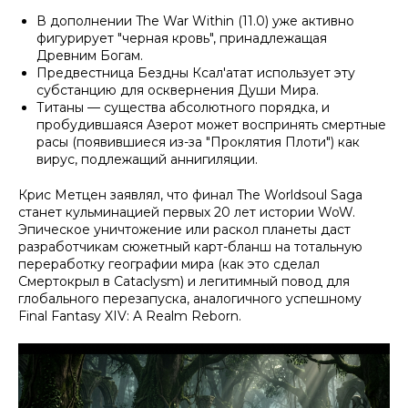
В дополнении
The War Within
(11.0) уже активно
фигурирует "черная кровь", принадлежащая
Древним Богам.
Предвестница Бездны Ксал'атат использует эту
субстанцию для осквернения Души Мира.
Титаны — существа абсолютного порядка, и
пробудившаяся Азерот может воспринять смертные
расы (появившиеся из-за "Проклятия Плоти") как
вирус, подлежащий аннигиляции.
Крис Метцен заявлял, что финал
The Worldsoul Saga
станет кульминацией первых 20 лет истории WoW.
Эпическое уничтожение или раскол планеты даст
разработчикам сюжетный карт-бланш на тотальную
переработку географии мира (как это сделал
Смертокрыл в
Cataclysm
) и легитимный повод для
глобального перезапуска, аналогичного успешному
Final Fantasy XIV: A Realm Reborn
.