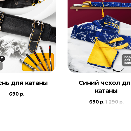
ень для катаны
Синий чехол дл
катаны
690
р.
690
р.
1 290
р.