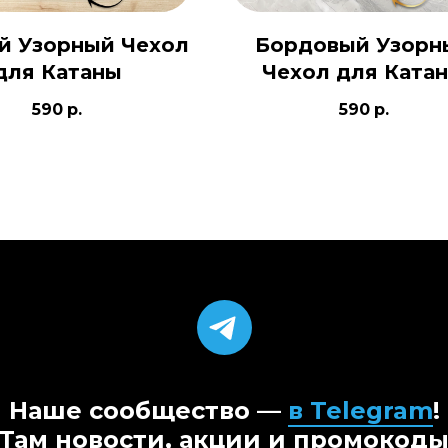
й Узорный Чехол
Бордовый Узорн
для Катаны
Чехол для Ката
590
р.
590
р.
Наше сообщество —
в Telegram
!
Там новости, акции и промокод