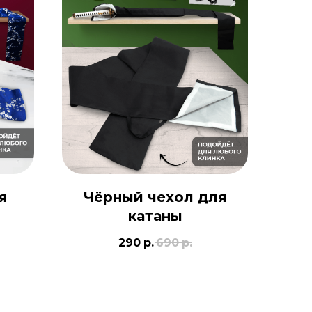
я
Чёрный чехол для
катаны
290
р.
690
р.