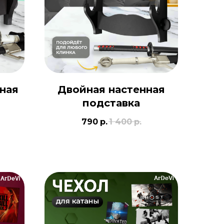
ная
Двойная настенная
подставка
790
р.
1 400
р.