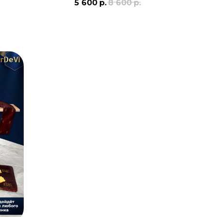
5 600
р.
8 600
р.