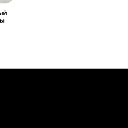
ый
ны
ы