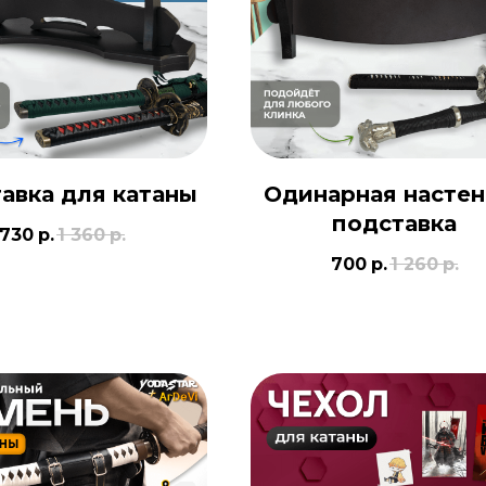
авка для катаны
Одинарная настен
подставка
730
р.
1 360
р.
700
р.
1 260
р.