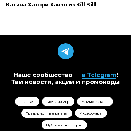
Катана Хатори Ханзо из Kill Billl
Наше сообщество —
в Telegram
!
Там новости, акции и промокоды
Главная
Мечи из игр
Аниме-катаны
Традиционные катаны
Аксессуары
Публичная оферта