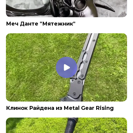
Меч Данте "Мятежник"
Клинок Райдена из Metal Gear Rising