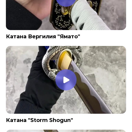
Катана Вергилия "Ямато"
Катана "Storm Shogun"