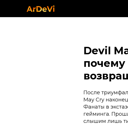
Devil M
почему
возвра
После триумфаль
May Cry наконец
Фанаты в экстаз
гейминга. Прошл
слышим лишь т