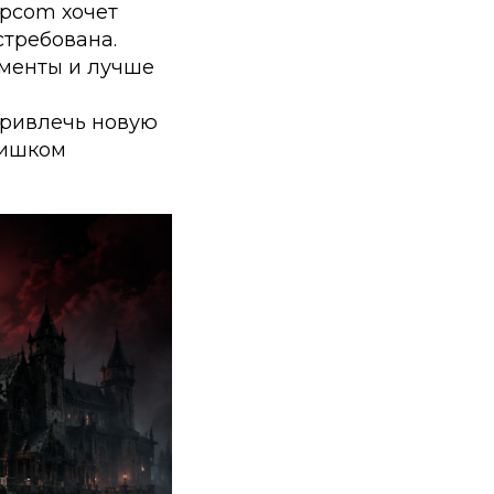
apcom хочет
стребована.
менты и лучше
привлечь новую
лишком