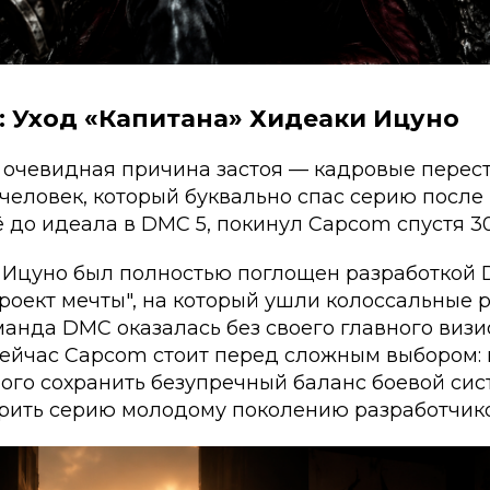
: Уход «Капитана» Хидеаки Ицуно
 очевидная причина застоя — кадровые перест
человек, который буквально спас серию после
ё до идеала в DMC 5, покинул Capcom спустя 30
а Ицуно был полностью поглощен разработкой
"проект мечты", на который ушли колоссальные 
манда DMC оказалась без своего главного виз
Сейчас Capcom стоит перед сложным выбором: 
ого сохранить безупречный баланс боевой сис
ерить серию молодому поколению разработчико