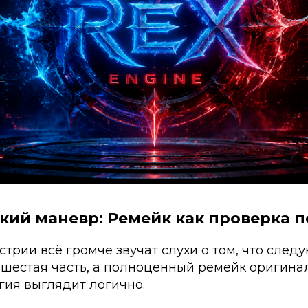
кий маневр: Ремейк как проверка 
стрии всё громче звучат слухи о том, что след
е шестая часть, а полноценный ремейк оригин
егия выглядит логично.