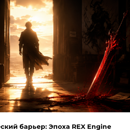
ский барьер: Эпоха REX Engine