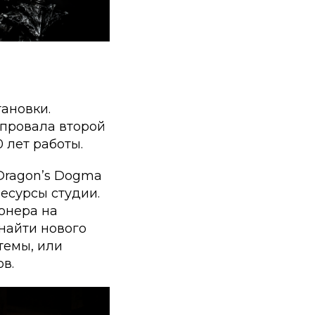
ановки.
 провала второй
 лет работы.
Dragon’s Dogma
ресурсы студии.
ионера на
найти нового
темы, или
в.