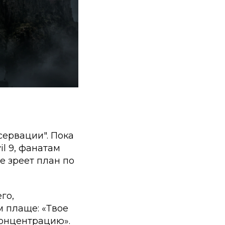
сервации". Пока
il 9
, фанатам
е зреет план по
го,
м плаще: «Твое
концентрацию».