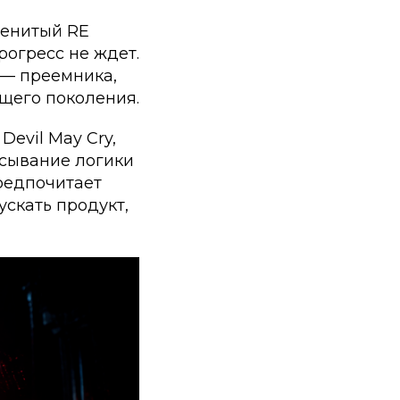
менитый RE
рогресс не ждет.
— преемника,
щего поколения.
evil May Cry,
исывание логики
редпочитает
ускать продукт,