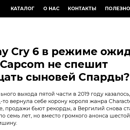
КАТАЛОГ
О НАС
КОНТАКТЫ
ПОЛЕЗНО
ay Cry 6 в режиме ожи
 Capcom не спешит
щать сыновей Спарды?
ного выхода пятой части в 2019 году казалось,
-то вернула себе корону короля жанра Characte
е, продажи бьют рекорды, а Вергилий снова с
о семь лет, но вместо громкого анонса шестой
ишину.