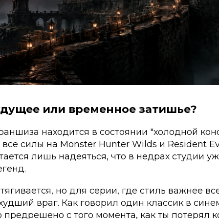
удущее или временное затишье?
раншиза находится в состоянии "холодной кон
 все силы на
Monster Hunter Wilds
и
Resident Ev
тается лишь надеяться, что в недрах студии уж
генд.
тягивается, но для серии, где стиль важнее все
удший враг. Как говорил один классик в сине
 предрешено с того момента, как ты потерял 