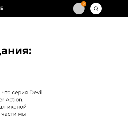
0
Е
дания:
 что серия Devil
r Action.
тал иконой
 части мы