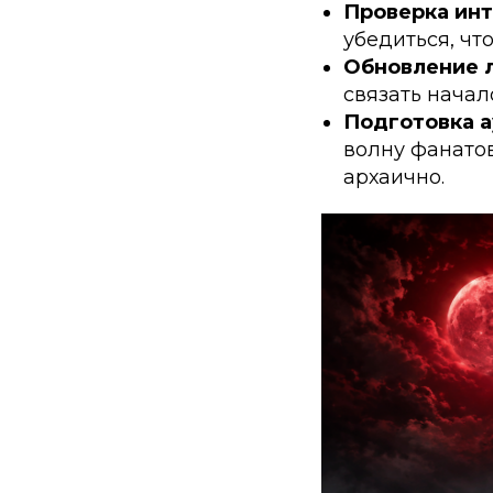
Проверка инт
убедиться, чт
Обновление л
связать начал
Подготовка а
волну фанатов
архаично.