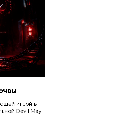
почвы
ующей игрой в
альной
Devil May