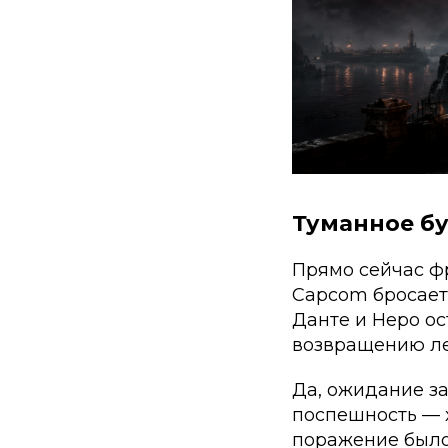
Туманное б
Прямо сейчас ф
Capcom бросает
Данте и Неро ос
возвращению ле
Да, ожидание за
поспешность — х
поражение было