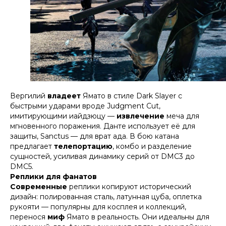
Вергилий
владеет
Ямато в стиле Dark Slayer с
быстрыми ударами вроде Judgment Cut,
имитирующими иайдзюцу —
извлечение
меча для
мгновенного поражения. Данте использует её для
защиты, Sanctus — для врат ада. В бою катана
предлагает
телепортацию
, комбо и разделение
сущностей, усиливая динамику серий от DMC3 до
DMC5.​​
Реплики для фанатов
Современные
реплики копируют исторический
дизайн: полированная сталь, латунная цуба, оплетка
рукояти — популярны для косплея и коллекций,
перенося
миф
Ямато в реальность. Они идеальны для