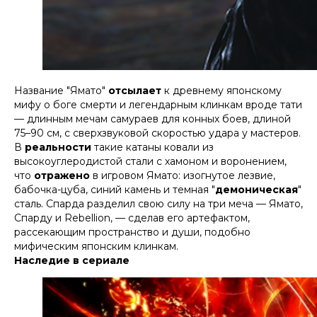
Название "Ямато"
отсылает
к древнему японскому
мифу о боге смерти и легендарным клинкам вроде тати
— длинным мечам самураев для конных боев, длиной
75–90 см, с сверхзвуковой скоростью удара у мастеров.
В
реальности
такие катаны ковали из
высокоуглеродистой стали с хамоном и воронением,
что
отражено
в игровом Ямато: изогнутое лезвие,
бабочка-цуба, синий камень и темная "
демоническая
"
сталь. Спарда разделил свою силу на три меча — Ямато,
Спарду и Rebellion, — сделав его артефактом,
рассекающим пространство и души, подобно
мифическим японским клинкам.​​
Наследие в сериале