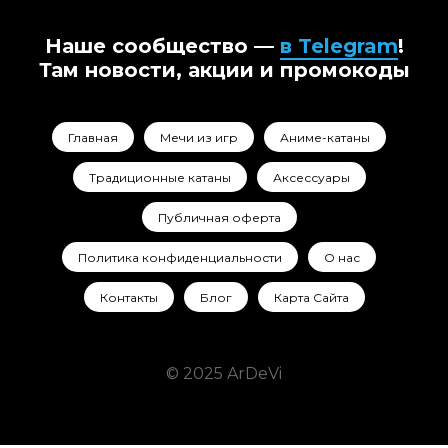
Наше сообщество —
в Telegram
!
Там новости, акции и промокоды
Главная
Мечи из игр
Аниме-катаны
Традиционные катаны
Аксессуары
Публичная оферта
Политика конфиденциальности
О нас
Контакты
Блог
Карта Сайта
© 2025 ArDeVi