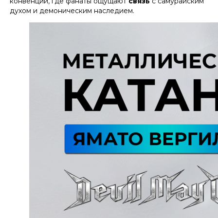
конвенций, где фанаты ощущают
связь
с самурайским
духом и демоническим наследием.