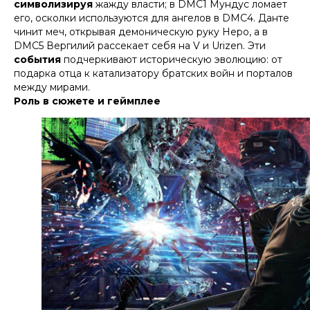
символизируя
жажду власти; в DMC1 Мундус ломает
его, осколки используются для ангелов в DMC4. Данте
чинит меч, открывая демоническую руку Неро, а в
DMC5 Вергилий рассекает себя на V и Urizen. Эти
события
подчеркивают историческую эволюцию: от
подарка отца к катализатору братских войн и порталов
между мирами.​
Роль в сюжете и геймплее