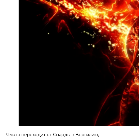
Ямато переходит от Спарды к Вергилию,