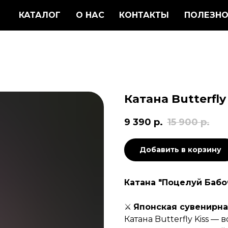
КАТАЛОГ
О НАС
КОНТАКТЫ
ПОЛЕЗНО
Катана Butterfly 
9 390
р.
15 900
р.
Добавить в корзину
Катана "Поцелуй Бабо
⚔️
Японская сувенирная
Катана Butterfly Kiss —