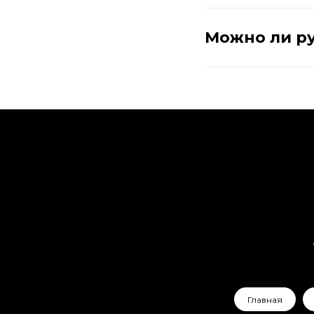
Обратите внимание:
скид
Можно ли ру
при оплате переводом на к
Остались вопросы?
Напиш
в Telegram
, и мы поможем 
Главная