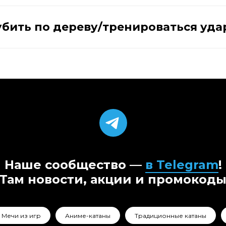
ка 5% предоставляется
бить по дереву/тренироваться уд
арту.
ите нашему менеджеру
всё рассчитать!
Наше сообщество —
в Telegram
!
Там новости, акции и промокод
Мечи из игр
Аниме-катаны
Традиционные катаны