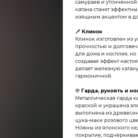
самураев и утончённой
катана станет эффект
изящным акцентом в д
🗡
Клинок
Клинок изготовлен из у
прочностью и долговечн
для дома и косплея, но
создавая эффект настоя
делает железную катан
гармоничной.
🌸
Гарда, рукоять и н
Металлическая гарда к
краской и украшена эл
выполнена из древеси
цука-маки розового цве
Ножны из японского ке
покрытие, подчёркива