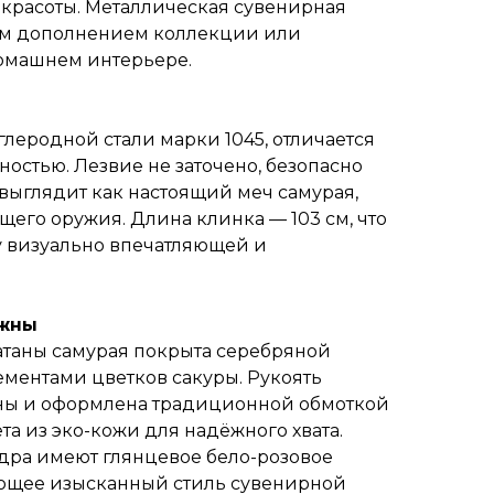
 красоты. Металлическая сувенирная
ным дополнением коллекции или
омашнем интерьере.
глеродной стали марки 1045, отличается
остью. Лезвие не заточено, безопасно
 выглядит как настоящий меч самурая,
щего оружия. Длина клинка — 103 см, что
у визуально впечатляющей и
ожны
атаны самурая покрыта серебряной
ементами цветков сакуры. Рукоять
ны и оформлена традиционной обмоткой
та из эко-кожи для надёжного хвата.
дра имеют глянцевое бело-розовое
ющее изысканный стиль сувенирной