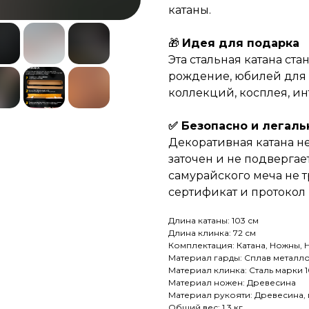
катаны.
🎁
Идея для подарка
Эта стальная катана ст
рождение, юбилей для
коллекций, косплея, ин
✅ Безопасно и легаль
Декоративная катана н
заточен и не подвергае
самурайского меча не 
сертификат и протокол
Длина катаны: 103 см
Длина клинка: 72 см
Комплектация: Катана, Ножны, 
Материал гарды: Сплав металл
Материал клинка: Сталь марки 
Материал ножен: Древесина
Материал рукояти: Древесина,
Общий вес: 1.3 кг