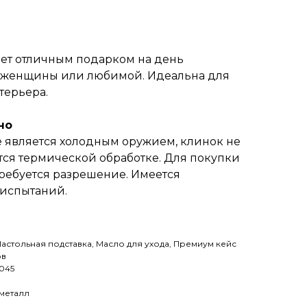
анет отличным подарком на день
 женщины или любимой. Идеальна для
терьера.
но
е является холодным оружием, клинок не
тся термической обработке. Для покупки
требуется разрешение. Имеется
 испытаний.
Настольная подставка, Масло для ухода, Премиум кейс
ов
1045
 металл