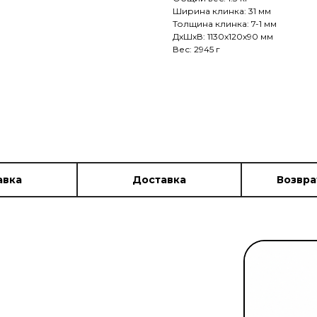
Ширина клинка: 31 мм
Толщина клинка: 7-1 мм
ДxШxВ: 1130x120x90 мм
Вес: 2945 г
авка
Доставка
Возвра
заказы
заказы
ь