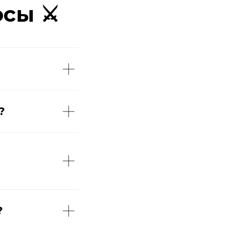
сы ⚔️
?
?